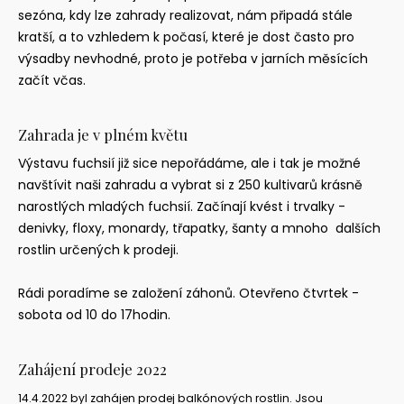
sezóna, kdy lze zahrady realizovat, nám připadá stále
kratší, a to vzhledem k počasí, které je dost často pro
výsadby nevhodné, proto je potřeba v jarních měsících
začít včas.
Zahrada
je
v
plném
květu
Výstavu fuchsií již sice nepořádáme, ale i tak je možné
navštívit naši zahradu a vybrat si z 250 kultivarů krásně
narostlých mladých fuchsií. Začínají kvést i trvalky -
denivky, floxy, monardy, třapatky, šanty a mnoho dalších
rostlin určených k prodeji.
Rádi poradíme se založení záhonů. Otevřeno čtvrtek -
sobota od 10 do 17hodin.
Zahájení
prodeje
2022
14.4.2022 byl zahájen prodej balkónových rostlin. Jsou