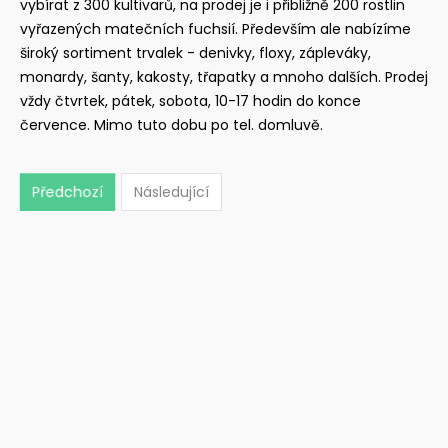
vybírat z 300 kultivarů, na prodej je i přibližně 200 rostlin
vyřazených matečních fuchsií. Především ale nabízíme
široký sortiment trvalek - denivky, floxy, zápleváky,
monardy, šanty, kakosty, třapatky a mnoho dalších. Prodej
vždy čtvrtek, pátek, sobota, 10-17 hodin do konce
července. Mimo tuto dobu po tel. domluvě.
Předchozí
Následující