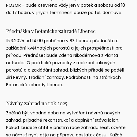
POZOR - bude otevřeno vždy jen v pátek a sobotu od 10
Balkónové rostliny, fuchsie, osazování truhlíků
do 17 hodin, v jiných termínech pouze po tel. domluvě.
Poradenství a konzultace
Reference
Přednáška
v
Botanické
zahradě
Liberec
Aktuality
15.3.2025 od 14.00 proběhne v BZ Liberec přednáška o
zakládání květnatých porostů a jejich prospěšnosti pro
Kontakty
přírodu. Přednášet bude Zdena Nikodémová z Planta
naturalis. O praktické poznatky z realizací takových
porostů a o zakládání zahrad, blízkých přírodě se podělí
Jiří Pevný, Tradiční zahrady. Podrobnosti na stránkách
Botanické zahrady Liberec.
Návrhy
zahrad
na
rok
2025
Začíná být vhodná doba na vytváření návrhů nových
zahrad, případně rekonstrukcí a doplnění stávajících.
Pokud budete chtít v příštím roce zahradu řešit, ozvěte
se nám již nyní, ať je na přípravu dostatek času. Každá