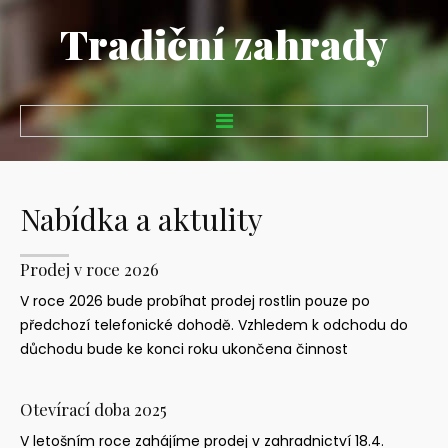
Tradiční zahrady
Domů
Nabídka
a
aktulity
Zahrady
Realizace zahrad
Prodej
v
roce
2026
Návrhy zahrad
V roce 2026 bude probíhat prodej rostlin pouze po
předchozí telefonické dohodě. Vzhledem k odchodu do
Údržba zahrad
důchodu bude ke konci roku ukončena činnost
Další služby
Realizace zelených střech
Otevírací
doba
2025
Prodej trvalek a keřů
V letošním roce zahájíme prodej v zahradnictví 18.4.