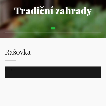
Tradiční zahrady
Domů
Rašovka
Zahrady
Realizace zahrad
Error
Návrhy zahrad
Údržba zahrad
Další služby
Realizace zelených střech
Prodej trvalek a keřů