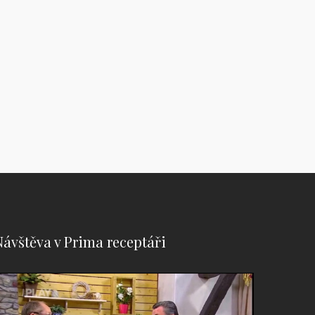
Návštěva
v
Prima
receptáři