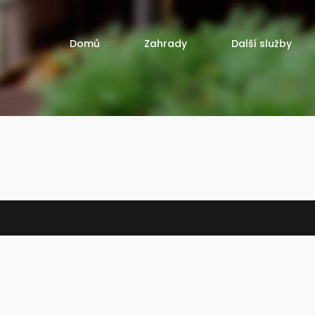
Domů
Zahrady
Další služby
Realizace zahrad
Realizace zel
Návrhy zahrad
Prodej trvalek
Údržba zahrad
Balkónové rost
truhlíků
Poradenství a