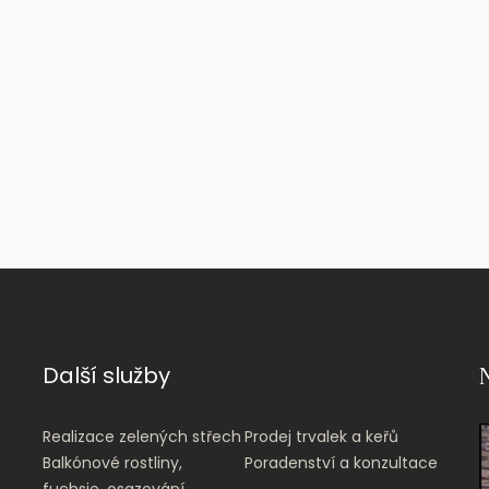
Další
služby
Realizace zelených střech
Prodej trvalek a keřů
Balkónové rostliny,
Poradenství a konzultace