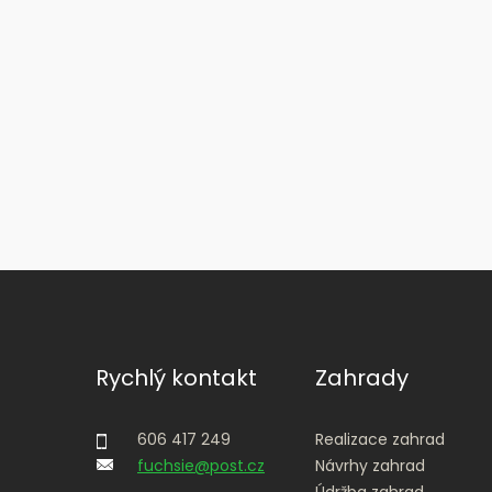
Rychlý
kontakt
Zahrady
606 417 249
Realizace zahrad
fuchsie@post.cz
Návrhy zahrad