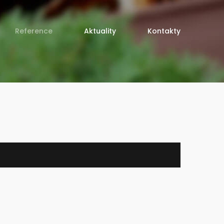
Reference
Aktuality
Kontakty
ených střech
 a keřů
liny, fuchsie, osazování
 konzultace